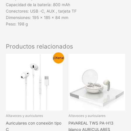
Capacidad de la batería: 800 mAh
Conectores: USB -C, AUX , tarjeta TF
Dimensiones: 195 × 185 × 84 mm
Peso: 198 g
Productos relacionados
El
El
¡Oferta!
precio
precio
original
actual
era:
es:
12,00€.
9,00€.
Altavoces y auriculares
Altavoces y auriculares
Auriculares con conexión tipo
PAVAREAL TWS PA-H13
C
blanco AURICULARES