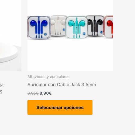
tiene
era:
es:
9,95€.
8,90€.
múltiples
variantes.
Las
opciones
se
pueden
elegir
en
la
página
Altavoces y auriculares
de
ja
Auricular con Cable Jack 3,5mm
producto
S
9,95
€
8,90
€
Seleccionar opciones