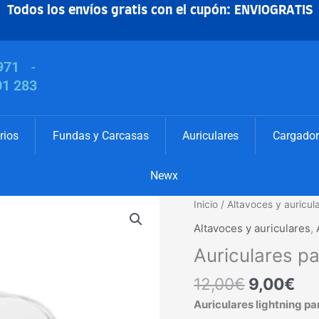
Todos los envíos gratis con el cupón: ENVIOGRATIS
971
-
01 283
rios
Fundas y Carcasas
Auriculares
Cargador
Newx
El
El
Auriculares
Inicio
/
Altavoces y auricul
precio
pre
para
Altavoces y auriculares
,
original
act
iPhone
Auriculares p
era:
es:
cantidad
12,00€.
9,
12,00
€
9,00
€
Auriculares lightning pa