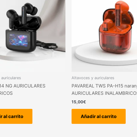
 auriculares
Altavoces y auriculares
14 NG AURICULARES
PAVAREAL TWS PA-H15 naran
RICOS
AURICULARES INALAMBRICO
15,00
€
r al carrito
Añadir al carrito