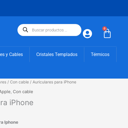
Búsqueda
de
0
Carri
productos
es y Cables
Cristales Templados
Térmicos
ares
/
Con cable
/ Auriculares para iPhone
cio
Apple
,
Con cable
ual
ara iPhone
00€.
ra Iphone