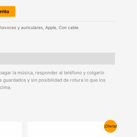
rrito
ltavoces y auriculares
,
Apple
,
Con cable
pagar la música, responder al teléfono y colgarlo
 guardados y sin posibilidad de rotura lo que los
ncima.
El
El
Este
¡Oferta!
precio
precio
producto
original
actual