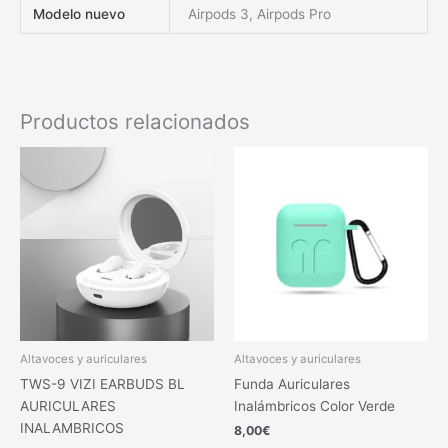
Modelo nuevo
Airpods 3, Airpods Pro
Productos relacionados
Este
produc
tiene
múltipl
variant
Las
opcion
se
pueden
elegir
Altavoces y auriculares
Altavoces y auriculares
en
TWS-9 VIZI EARBUDS BL
Funda Auriculares
la
AURICULARES
Inalámbricos Color Verde
página
INALAMBRICOS
8,00
€
de