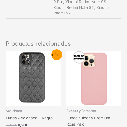
9 Pro, Xiaomi Redmi Note 9S,
Xiaomi Redmi Note 9T, Xiaomi
Redmi S2
Productos relacionados
El
El
Este
Este
¡Oferta!
precio
precio
producto
produc
original
actual
tiene
tiene
era:
es:
15,00€.
8,90€.
múltiples
múltipl
variantes.
variant
Las
Las
opciones
opcion
se
se
pueden
pueden
elegir
elegir
Acolchada
Fundas y Carcasas
en
en
Funda Acolchada – Negro
Funda Silicona Premium –
la
la
Rosa Palo
15,00
€
8,90
€