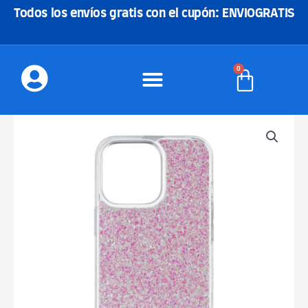
Ir
Todos los envíos gratis con el cupón: ENVIOGRATIS
al
contenido
0
Carrito
Funda
Reforzada
-
Rosa
cantidad