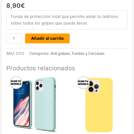
8,90
€
Funda de protección total que permite aislar tu teléfono
sobre todos los golpes que pueda llevar.
Añadir al carrito
SKU:
2102
Categorías:
Anti golpes
,
Fundas y Carcasas
Productos relacionados
Este
produc
tiene
múltipl
variant
Las
opcion
se
pueden