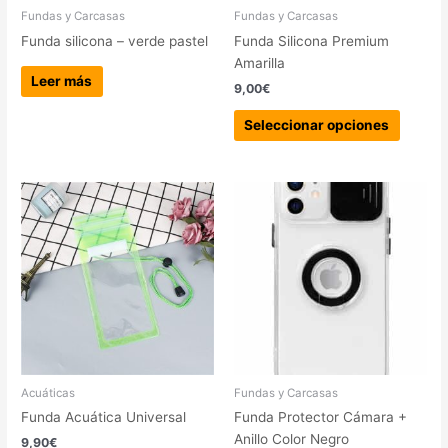
elegir
Fundas y Carcasas
Fundas y Carcasas
en
Funda silicona – verde pastel
Funda Silicona Premium
la
Amarilla
página
Leer más
9,00
€
de
produc
Seleccionar opciones
Este
produc
tiene
múltipl
variant
Las
opcion
se
pueden
elegir
Acuáticas
Fundas y Carcasas
en
Funda Acuática Universal
Funda Protector Cámara +
la
Anillo Color Negro
9,90
€