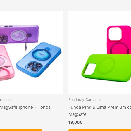
Este
producto
tiene
múltiples
variantes.
Las
opciones
se
pueden
elegir
en
la
página
arcasas
Fundas y Carcasas
de
MagSafe Iphone – Tonos
Funda Pink & Lima Premium c
producto
MagSafe
19,00
€