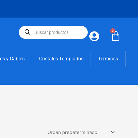
Búsqueda
de
0
Carri
productos
es y Cables
Cristales Templados
Térmicos