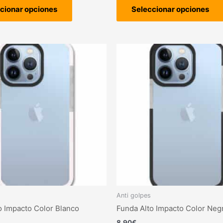
cionar opciones
Seleccionar opciones
Este
producto
tiene
múltiples
variantes.
Las
opciones
se
pueden
elegir
en
la
página
Anti golpes
de
o Impacto Color Blanco
Funda Alto Impacto Color Neg
producto
8,90
€