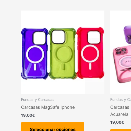
Este
producto
tiene
múltiples
variantes.
Las
opciones
se
pueden
elegir
en
la
página
Fundas y Carcasas
Fundas y C
de
Carcasas MagSafe Iphone
Carcasas 
producto
Acuarela
19,00
€
19,00
€
Seleccionar opciones