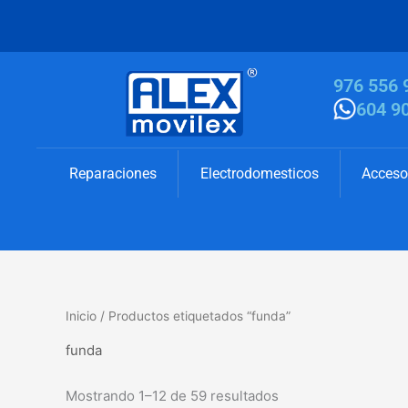
Ir
al
contenido
976 556 
604 9
Reparaciones
Electrodomesticos
Acceso
Inicio
/ Productos etiquetados “funda”
funda
Mostrando 1–12 de 59 resultados