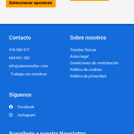
producto
Seleccionar opciones
Contacto
Sobre nosotros
976 556 971
Tiendas físicas
Aviso legal
604 901 283
Condiciones de contratación
info@alexmovilex.com
Politica de cookies
Trabaja con nosotros
Politica de privacidad
Síguenos
Facebook
Instagram
Suscríbete a nuestra Newsletter