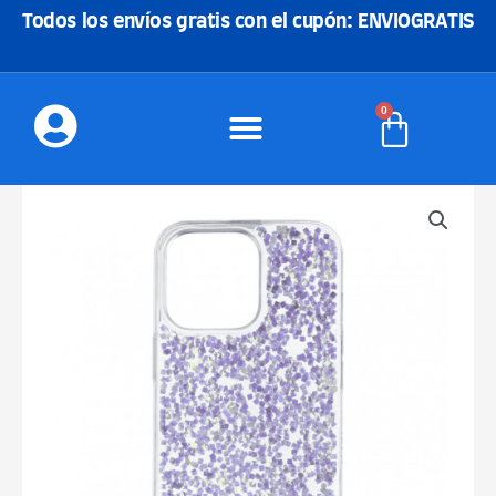
Ir
Todos los envíos gratis con el cupón: ENVIOGRATIS
al
contenido
0
Carrito
Funda
Reforzada
Purpurina
-
Morada
cantidad