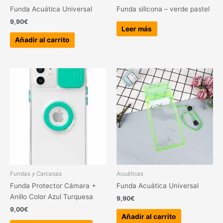
Funda Acuática Universal
Funda silicona – verde pastel
9,90
€
Leer más
Añadir al carrito
Este
producto
tiene
múltiples
variantes.
Las
opciones
se
pueden
elegir
Fundas y Carcasas
Acuáticas
en
Funda Protector Cámara +
Funda Acuática Universal
la
Anillo Color Azul Turquesa
9,90
€
página
9,00
€
de
Añadir al carrito