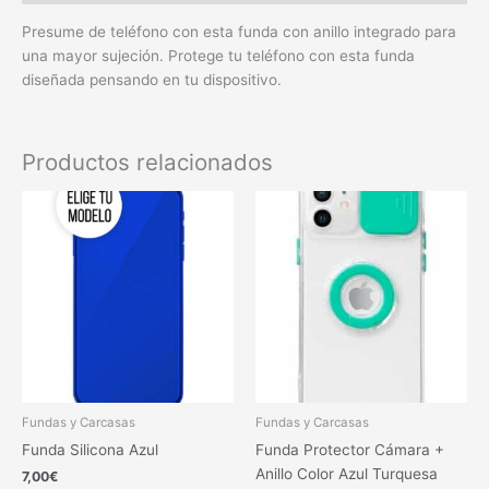
Presume de teléfono con esta funda con anillo integrado para
una mayor sujeción. Protege tu teléfono con esta funda
diseñada pensando en tu dispositivo.
Productos relacionados
Este
Este
producto
produc
tiene
tiene
múltiples
múltipl
variantes.
variant
Las
Las
opciones
opcion
se
se
pueden
pueden
elegir
elegir
Fundas y Carcasas
Fundas y Carcasas
en
en
Funda Silicona Azul
Funda Protector Cámara +
la
la
Anillo Color Azul Turquesa
7,00
€