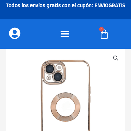
Ir
Todos los envíos gratis con el cupón: ENVIOGRATIS
al
contenido
0
Carrito
Funda
Metalizada
-
Rosa
cantidad