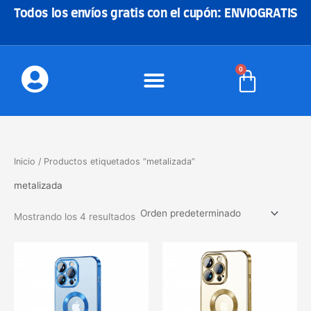
Ir
Todos los envíos gratis con el cupón: ENVIOGRATIS
al
contenido
0
Carrito
Inicio
/ Productos etiquetados “metalizada”
metalizada
Mostrando los 4 resultados
Este
Este
producto
produc
tiene
tiene
múltiples
múltipl
variantes.
variant