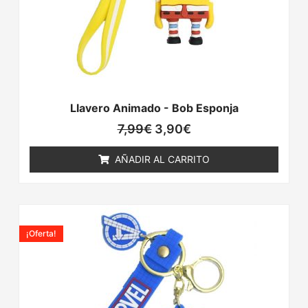
Llavero Animado - Bob Esponja
7,99
€
3,90
€
AÑADIR AL CARRITO
El
El
precio
precio
¡Oferta!
original
actual
era:
es:
7,99€.
3,90€.