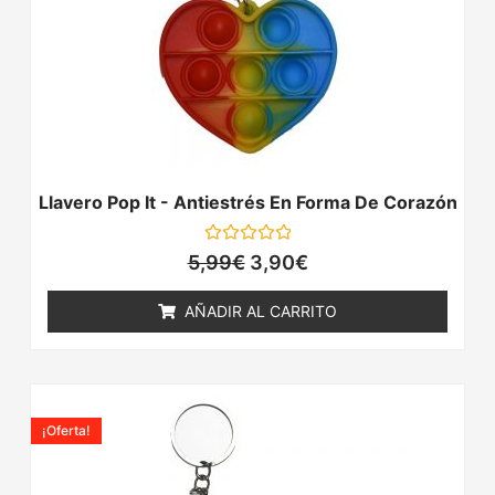
Llavero Pop It - Antiestrés En Forma De Corazón
Valorado
5,99
€
3,90
€
con
0
de
AÑADIR AL CARRITO
5
El
El
precio
precio
¡Oferta!
original
actual
era:
es:
5,99€.
3,90€.