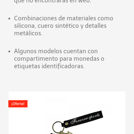
que no encontrarás en web.
Combinaciones de materiales como
silicona, cuero sintético y detalles
metálicos.
Algunos modelos cuentan con
compartimento para monedas o
etiquetas identificadoras.
El
El
precio
precio
¡Oferta!
original
actual
era:
es:
10,00€.
3,90€.