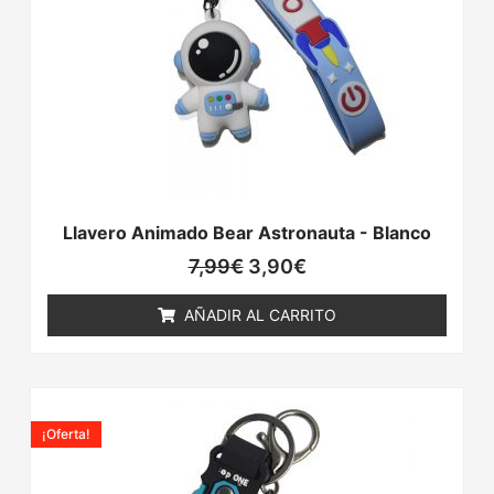
Llavero Animado Bear Astronauta - Blanco
7,99
€
3,90
€
AÑADIR AL CARRITO
El
El
precio
precio
¡Oferta!
original
actual
era:
es:
7,99€.
3,90€.