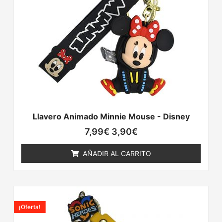
Llavero Animado Minnie Mouse - Disney
7,99
€
3,90
€
AÑADIR AL CARRITO
El
El
precio
precio
¡Oferta!
original
actual