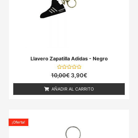
Llavero Zapatilla Adidas - Negro
Valorado
10,00
€
3,90
€
con
0
de
AÑADIR AL CARRITO
5
El
El
precio
precio
¡Oferta!
original
actual
era:
es: