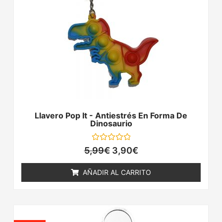
Llavero Pop It - Antiestrés En Forma De
Dinosaurio
Valorado
5,99
€
3,90
€
con
0
de
AÑADIR AL CARRITO
5
El
El
precio
precio