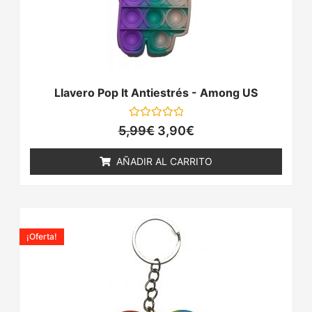
Llavero Pop It Antiestrés - Among US
Valorado
5,99
€
3,90
€
con
0
de
AÑADIR AL CARRITO
5
El
El
precio
precio
¡Oferta!
original
actual
era:
es:
5,99€.
3,90€.