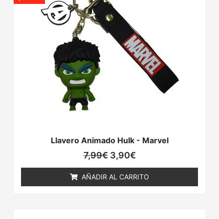
original
actual
era:
es:
7,99€.
3,90€.
Llavero Animado Hulk - Marvel
7,99
€
3,90
€
AÑADIR AL CARRITO
El
El