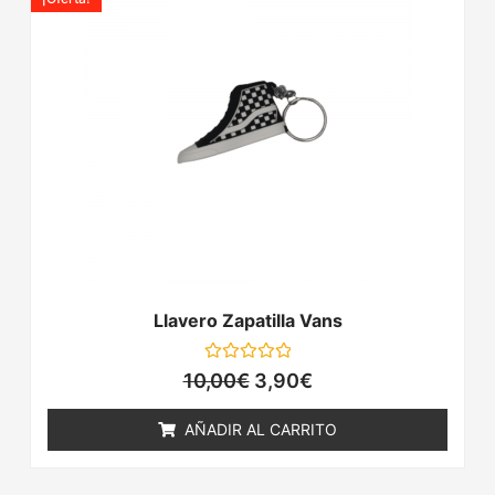
original
actual
era:
es:
10,00€.
3,90€.
Llavero Zapatilla Vans
Valorado
10,00
€
3,90
€
con
0
de
AÑADIR AL CARRITO
5