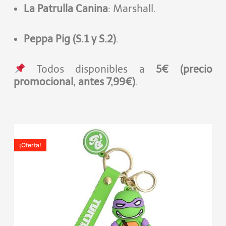
La Patrulla Canina
: Marshall.
Peppa Pig (S.1 y S.2)
.
Todos disponibles a
5€ (precio
promocional, antes 7,99€)
.
El
El
precio
precio
¡Oferta!
original
actual
era:
es:
7,99€.
3,90€.