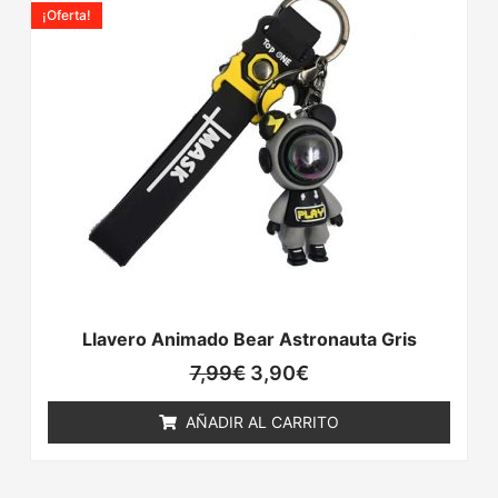
precio
precio
¡Oferta!
original
actual
era:
es:
7,99€.
3,90€.
Llavero Animado Bear Astronauta Gris
7,99
€
3,90
€
AÑADIR AL CARRITO