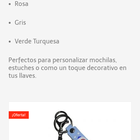
Rosa
Gris
Verde Turquesa
Perfectos para personalizar mochilas,
estuches o como un toque decorativo en
tus llaves.
El
El
precio
precio
¡Oferta!
original
actual
era:
es:
7,99€.
3,90€.