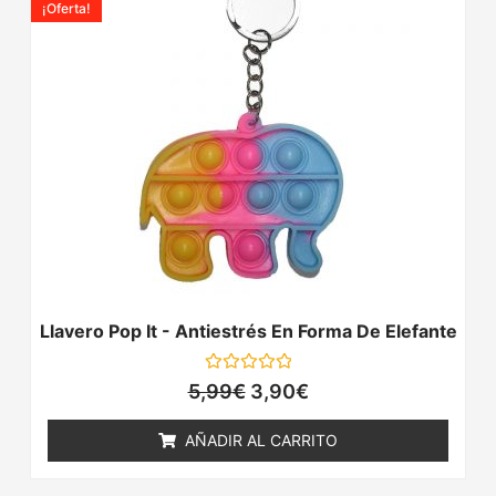
¡Oferta!
original
actual
era:
es:
5,99€.
3,90€.
Llavero Pop It - Antiestrés En Forma De Elefante
Valorado
5,99
€
3,90
€
con
0
de
AÑADIR AL CARRITO
5