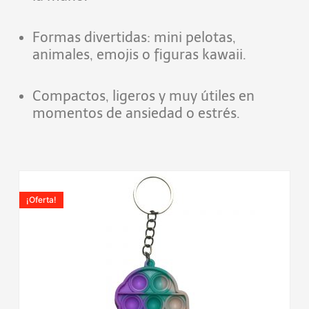
Formas divertidas: mini pelotas,
animales, emojis o figuras kawaii.
Compactos, ligeros y muy útiles en
momentos de ansiedad o estrés.
El
El
precio
precio
¡Oferta!
original
actual
era:
es:
5,99€.
3,90€.