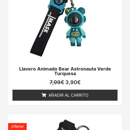
Llavero Animado Bear Astronauta Verde
Turquesa
7,99
€
3,90
€
AÑADIR AL CARRITO
El
El
precio
precio
¡Oferta!
original
actual