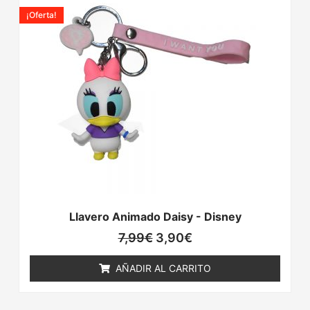
precio
precio
¡Oferta!
original
actual
era:
es:
7,99€.
3,90€.
Llavero Animado Daisy - Disney
7,99
€
3,90
€
AÑADIR AL CARRITO