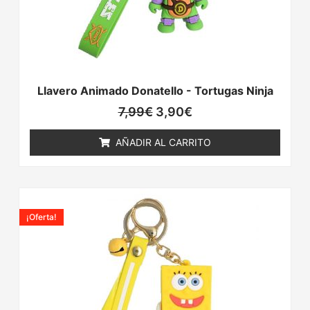
Llavero Animado Donatello - Tortugas Ninja
7,99
€
3,90
€
AÑADIR AL CARRITO
El
El
precio
precio
¡Oferta!
original
actual
era:
es:
7,99€.
3,90€.