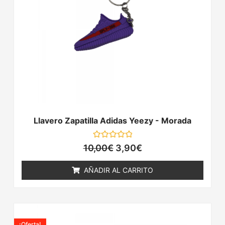
10,00€.
3,90€.
Llavero Zapatilla Adidas Yeezy - Morada
Valorado
10,00
€
3,90
€
con
0
de
AÑADIR AL CARRITO
5
El
El
precio
precio
¡Oferta!