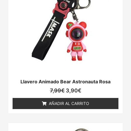
era:
es:
7,99€.
3,90€.
Llavero Animado Bear Astronauta Rosa
7,99
€
3,90
€
AÑADIR AL CARRITO
El
El