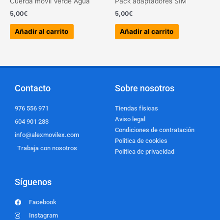
Cuerda móvil Verde Agua
Pack adaptadores SIM
5,00
€
5,00
€
Añadir al carrito
Añadir al carrito
Contacto
Sobre nosotros
976 556 971
Tiendas físicas
Aviso legal
604 901 283
Condiciones de contratación
info@alexmovilex.com
Politica de cookies
Trabaja con nosotros
Politica de privacidad
Síguenos
Facebook
Instagram