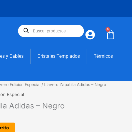
Búsqueda
de
0
Carri
productos
es y Cables
Cristales Templados
Térmicos
avero Edición Especial
/ Llavero Zapatilla Adidas – Negro
cio
ión Especial
ual
lla Adidas – Negro
90€.
rrito