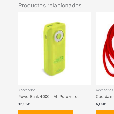
Productos relacionados
Este
producto
tiene
múltiples
variantes.
Las
opciones
se
pueden
elegir
en
la
página
Accesorios
Accesorios
de
PowerBank 4000 mAh Puro verde
Cuerda mó
producto
12,95
€
5,00
€