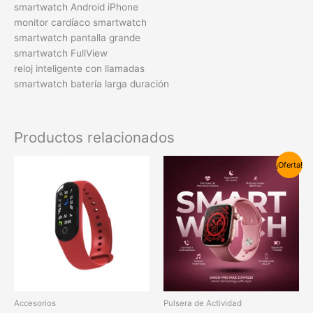
smartwatch Android iPhone
monitor cardíaco smartwatch
smartwatch pantalla grande
smartwatch FullView
reloj inteligente con llamadas
smartwatch batería larga duración
Productos relacionados
El
El
¡Oferta!
precio
precio
original
actual
era:
es:
80,00€.
59,90€.
Accesorios
Pulsera de Actividad