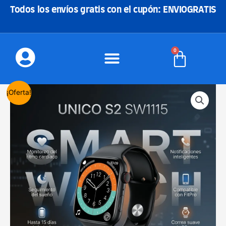
Ir
Todos los envíos gratis con el cupón: ENVIOGRATIS
al
contenido
0
Carrito
El
El
Smart
¡Oferta!
precio
precio
watch
original
actual
S2
era:
es:
PRO
80,00€.
61,90€.
UNICO
SW1115
cantidad