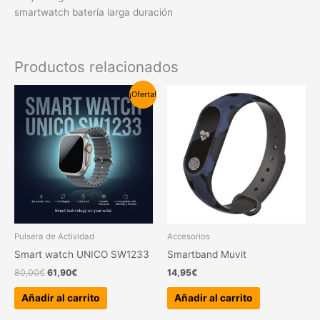
smartwatch batería larga duración
Productos relacionados
El
El
¡Oferta!
precio
precio
original
actual
era:
es:
80,00€.
61,90€.
Pulsera de Actividad
Accesorios
Smart watch UNICO SW1233
Smartband Muvit
80,00
€
61,90
€
14,95
€
Añadir al carrito
Añadir al carrito