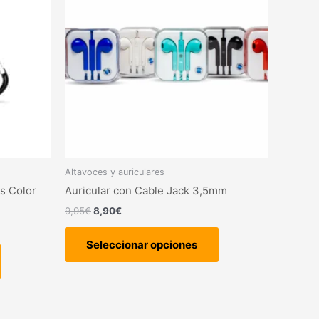
9,95€.
8,90€.
múltiples
múltiples
variantes.
variantes.
Las
Las
opciones
opciones
se
se
pueden
pueden
elegir
elegir
en
en
la
la
página
página
Altavoces y auriculares
de
de
s Color
Auricular con Cable Jack 3,5mm
producto
producto
9,95
€
8,90
€
Seleccionar opciones