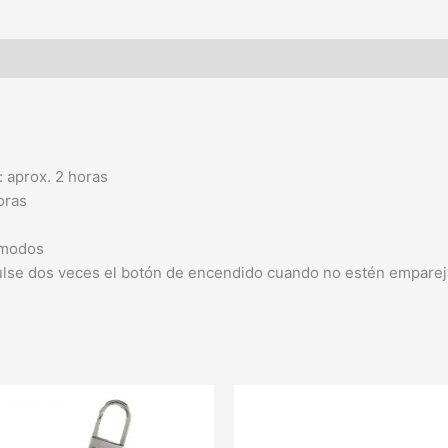
: aprox. 2 horas
oras
s modos
 pulse dos veces el botón de encendido cuando no estén empare
Este
producto
tiene