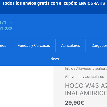
Todos los envíos gratis con el cupón: ENVIOGRATIS
971
-
01 283
rios
Fundas y Carcasas
Auriculares
Cargador
Newx
HOCO
Inicio
/
Altavoces y auricul
W43
Altavoces y auriculares
AZUL
HOCO W43 A
AURICULARES
INALAMBRICOS
INALAMBRIC
cantidad
29,90
€