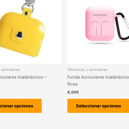
múltiples
variantes.
Las
opciones
se
pueden
elegir
en
la
página
 auriculares
Altavoces y auriculares
de
iculares Inalámbricos –
Funda Auriculares Inalámbrico
producto
Rosa
8,00
€
cionar opciones
Seleccionar opciones