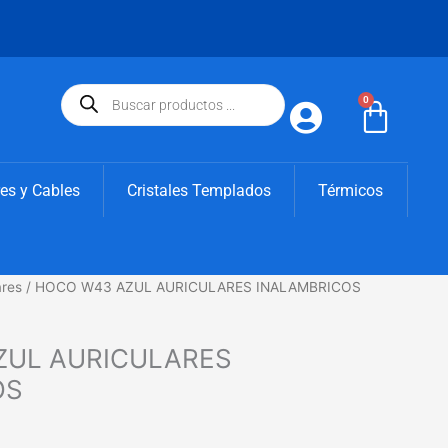
Búsqueda
de
0
Carri
productos
es y Cables
Cristales Templados
Térmicos
ares
/ HOCO W43 AZUL AURICULARES INALAMBRICOS
ZUL AURICULARES
OS