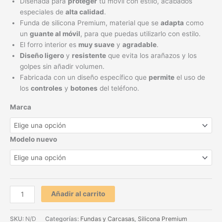
Diseñada para
proteger
tu movil con estilo, acabados
especiales de
alta calidad
.
Funda de silicona Premium, material que se
adapta
como
un
guante al móvil
, para que puedas utilizarlo con estilo.
El forro interior es
muy suave
y
agradable
.
Diseño ligero
y
resistente
que evita los arañazos y los
golpes sin añadir volumen.
Fabricada con un diseño específico que
permite
el uso de
los
controles
y
botones
del teléfono.
Marca
Modelo nuevo
Añadir al carrito
SKU:
N/D
Categorías:
Fundas y Carcasas
,
Silicona Premium