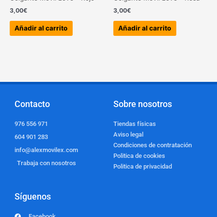
3,00
€
3,00
€
Añadir al carrito
Añadir al carrito
Contacto
Sobre nosotros
976 556 971
Tiendas físicas
Aviso legal
604 901 283
Condiciones de contratación
info@alexmovilex.com
Politica de cookies
Trabaja con nosotros
Politica de privacidad
Síguenos
Facebook