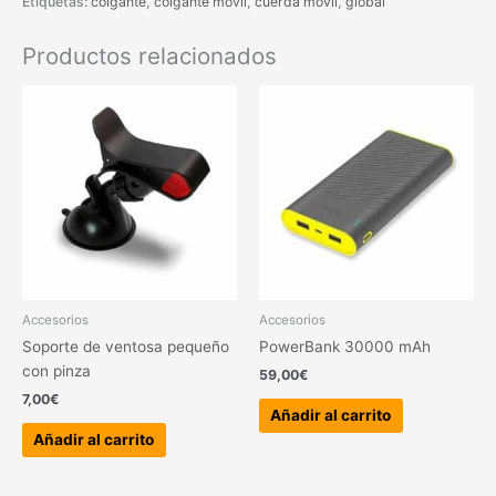
Etiquetas:
colgante
,
colgante movil
,
cuerda móvil
,
global
Productos relacionados
Accesorios
Accesorios
Soporte de ventosa pequeño
PowerBank 30000 mAh
con pinza
59,00
€
7,00
€
Añadir al carrito
Añadir al carrito