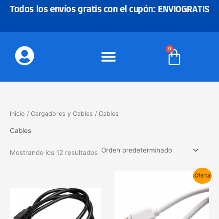
Ir
Todos los envíos gratis con el cupón: ENVIOGRATIS
al
contenido
0
Carrito
Inicio
/
Cargadores y Cables
/ Cables
Cables
Mostrando los 12 resultados
El
El
¡Oferta!
precio
precio
original
actual
era:
es:
15,00€.
10,90€.