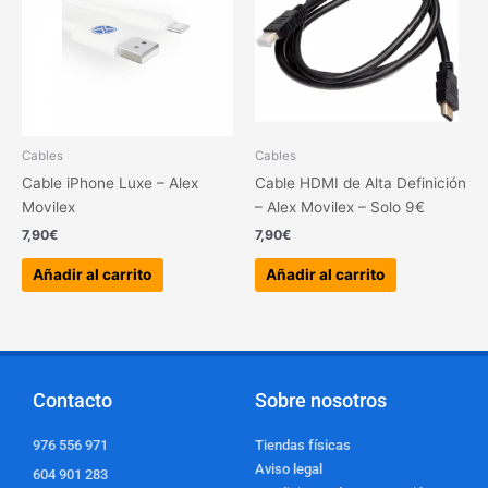
Cables
Cables
Cable iPhone Luxe – Alex
Cable HDMI de Alta Definición
Movilex
– Alex Movilex – Solo 9€
7,90
€
7,90
€
Añadir al carrito
Añadir al carrito
Contacto
Sobre nosotros
976 556 971
Tiendas físicas
Aviso legal
604 901 283