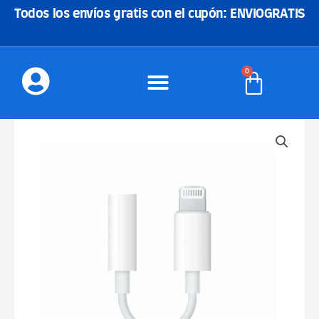
Ir
Todos los envíos gratis con el cupón: ENVIOGRATIS
al
contenido
0
Carrito
Adaptador
Iphone
a
jack
3.5mm
cantidad