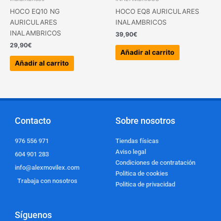
HOCO EQ10 NG
HOCO EQ8 AURICULARES
AURICULARES
INALAMBRICOS
INALAMBRICOS
39,90
€
29,90
€
Añadir al carrito
Añadir al carrito
Contacto
Sobre nosotros
976 556 971
Tiendas físicas
Aviso legal
604 901 283
Condiciones de contratación
info@alexmovilex.com
Politica de cookies
Trabaja con nosotros
Politica de privacidad
Síguenos