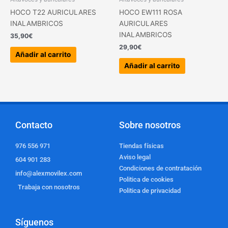
HOCO T22 AURICULARES
HOCO EW111 ROSA
INALAMBRICOS
AURICULARES
INALAMBRICOS
35,90
€
29,90
€
Añadir al carrito
Añadir al carrito
Contacto
Sobre nosotros
976 556 971
Tiendas físicas
Aviso legal
604 901 283
Condiciones de contratación
info@alexmovilex.com
Politica de cookies
Trabaja con nosotros
Politica de privacidad
Síguenos