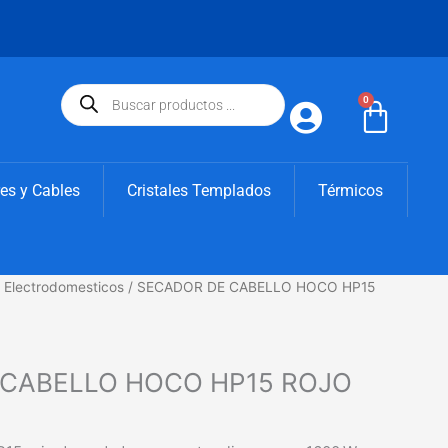
Búsqueda
de
0
Carri
productos
es y Cables
Cristales Templados
Térmicos
/
Electrodomesticos
/ SECADOR DE CABELLO HOCO HP15
CABELLO HOCO HP15 ROJO