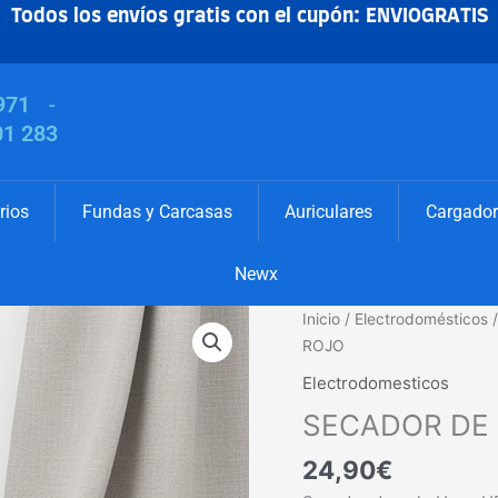
Todos los envíos gratis con el cupón: ENVIOGRATIS
971
-
01 283
rios
Fundas y Carcasas
Auriculares
Cargador
Newx
SECADOR
Inicio
/
Electrodomésticos
DE
ROJO
CABELLO
Electrodomesticos
HOCO
SECADOR DE 
HP15
ROJO
24,90
€
cantidad