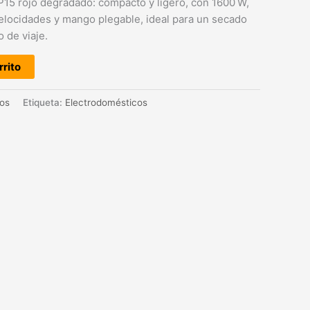
15 rojo degradado: compacto y ligero, con 1600 W,
 velocidades y mango plegable, ideal para un secado
 de viaje.
rrito
os
Etiqueta:
Electrodomésticos