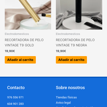
Electrodomesticos
Electrodomesticos
RECORTADORA DE PELO
RECORTADORA DE PELO
VINTAGE T9 GOLD
VINTAGE T9 NEGRA
19,90
€
19,90
€
Añadir al carrito
Añadir al carrito
Contacto
Sobre nosotros
976 556 971
Tiendas físicas
Aviso legal
604 901 283