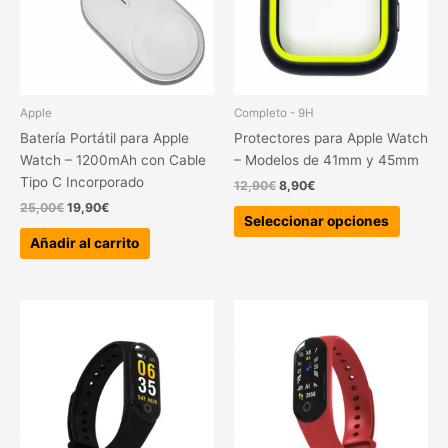
Las
opcion
se
pueden
elegir
Apple
Completo - 9H
en
Batería Portátil para Apple
Protectores para Apple Watch
la
Watch – 1200mAh con Cable
– Modelos de 41mm y 45mm
página
Tipo C Incorporado
12,90
€
8,90
€
de
25,00
€
19,90
€
produc
Seleccionar opciones
Añadir al carrito