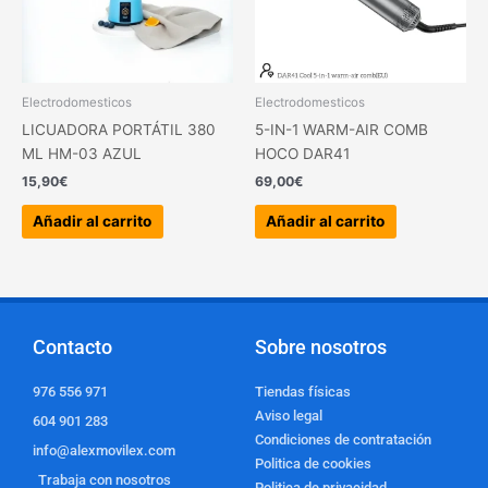
Electrodomesticos
Electrodomesticos
LICUADORA PORTÁTIL 380
5-IN-1 WARM-AIR COMB
ML HM-03 AZUL
HOCO DAR41
15,90
€
69,00
€
Añadir al carrito
Añadir al carrito
Contacto
Sobre nosotros
976 556 971
Tiendas físicas
Aviso legal
604 901 283
Condiciones de contratación
info@alexmovilex.com
Politica de cookies
Trabaja con nosotros
Politica de privacidad