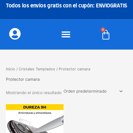
Ir
Todos los envíos gratis con el cupón: ENVIOGRATIS
al
contenido
0
Carrito
Inicio
/
Cristales Templados
/ Protector camara
Protector camara
Mostrando el único resultado
Este
producto
tiene
múltiples
variantes.