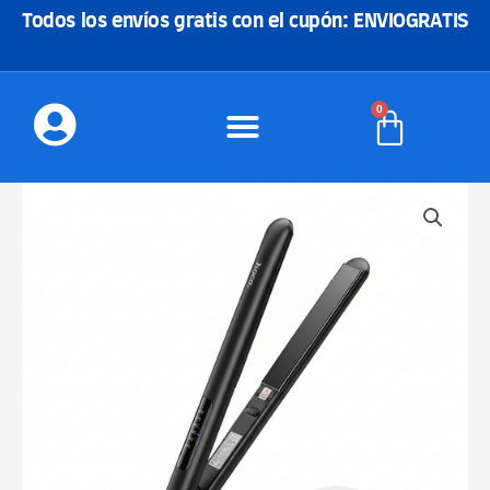
Ir
Todos los envíos gratis con el cupón: ENVIOGRATIS
al
contenido
0
Carrito
PLANCHA
DE
CABELLO
HOCO
HP40
cantidad