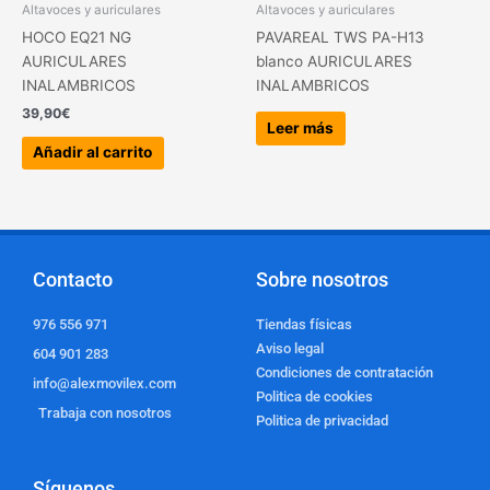
Altavoces y auriculares
Altavoces y auriculares
HOCO EQ21 NG
PAVAREAL TWS PA-H13
AURICULARES
blanco AURICULARES
INALAMBRICOS
INALAMBRICOS
39,90
€
Leer más
Añadir al carrito
Contacto
Sobre nosotros
976 556 971
Tiendas físicas
Aviso legal
604 901 283
Condiciones de contratación
info@alexmovilex.com
Politica de cookies
Trabaja con nosotros
Politica de privacidad
Síguenos