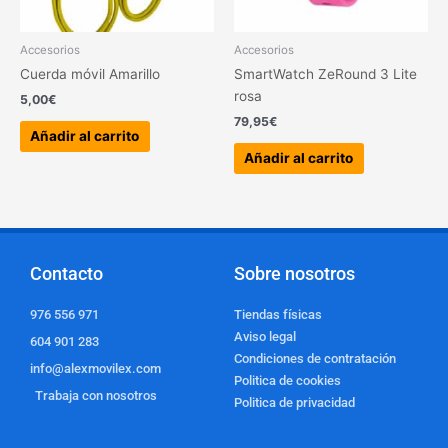
Accesorios
Accesorios
Cuerda móvil Amarillo
SmartWatch ZeRound 3 Lite
rosa
5,00
€
79,95
€
Añadir al carrito
Añadir al carrito
Contacto
Sobre nosotros
976 556 971
Tiendas físicas
Aviso legal
604 901 283
Condiciones de contratación
info@alexmovilex.com
Politica de cookies
Trabaja con nosotros
Politica de privacidad