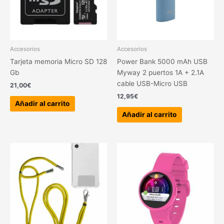
Accesorios
Accesorios
Tarjeta memoria Micro SD 128
Power Bank 5000 mAh USB
Gb
Myway 2 puertos 1A + 2.1A
cable USB-Micro USB
21,00
€
12,95
€
Añadir al carrito
Añadir al carrito