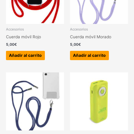
Accesorios
Accesorios
Cuerda móvil Rojo
Cuerda móvil Morado
5,00
€
5,00
€
Añadir al carrito
Añadir al carrito
Este
produc
tiene
múltipl
variant
Las
opcion
se
pueden