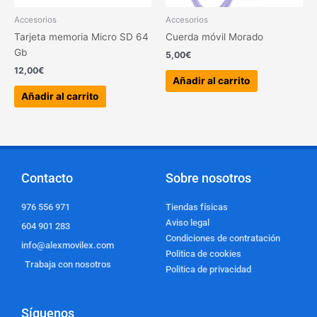
Accesorios
Accesorios
Tarjeta memoria Micro SD 64
Cuerda móvil Morado
Gb
5,00
€
12,00
€
Añadir al carrito
Añadir al carrito
Contacto
Sobre nosotros
976 556 971
Tiendas físicas
Aviso legal
604 901 283
Condiciones de contratación
info@alexmovilex.com
Politica de cookies
Trabaja con nosotros
Politica de privacidad
Síguenos