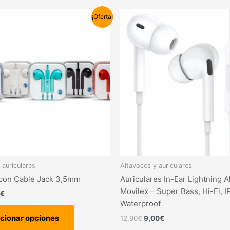
El
El
El
Este
¡Oferta!
io
precio
precio
precio
producto
nal
actual
original
actual
tiene
es:
era:
es:
€.
8,90€.
12,90€.
9,00€.
múltiples
variantes.
Las
opciones
se
pueden
elegir
en
la
página
 auriculares
Altavoces y auriculares
de
 con Cable Jack 3,5mm
Auriculares In-Ear Lightning A
producto
Movilex – Super Bass, Hi-Fi, 
€
Waterproof
cionar opciones
12,90
€
9,00
€