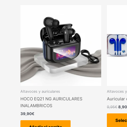
El
prec
origi
era:
9,95
Altavoces y auriculares
Altavoces y
HOCO EQ21 NG AURICULARES
Auricular
INALAMBRICOS
9,95
€
8,90
39,90
€
Selec