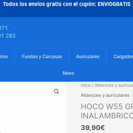
Todos los envíos gratis con el cupón: ENVIOGRATIS
971
-
01 283
rios
Fundas y Carcasas
Auriculares
Cargador
Newx
HOCO
Inicio
/
Altavoces y auricul
W55
Altavoces y auriculares
GRIS
HOCO W55 GR
AURICULARES
INALAMBRICOS
INALAMBRIC
cantidad
39,90
€