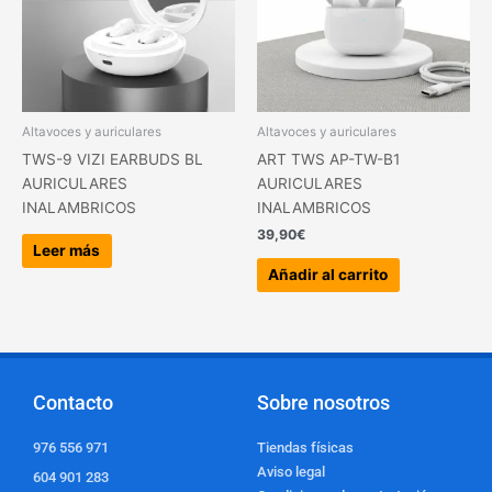
Altavoces y auriculares
Altavoces y auriculares
TWS-9 VIZI EARBUDS BL
ART TWS AP-TW-B1
AURICULARES
AURICULARES
INALAMBRICOS
INALAMBRICOS
39,90
€
Leer más
Añadir al carrito
Contacto
Sobre nosotros
976 556 971
Tiendas físicas
Aviso legal
604 901 283