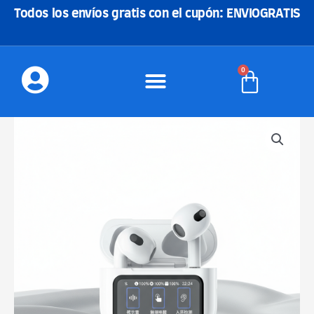
Ir
Todos los envíos gratis con el cupón: ENVIOGRATIS
al
contenido
0
Carrito
HOCO
T23
AURICULARES
INALAMBRICO
cantidad