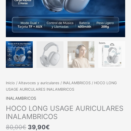
Inicio
/
Altavoces y auriculares
/
INALAMBRICOS
/ HOCO LONG
USAGE AURICULARES INALAMBRICOS
INALAMBRICOS
HOCO LONG USAGE AURICULARES
INALAMBRICOS
80,00
€
39,90
€