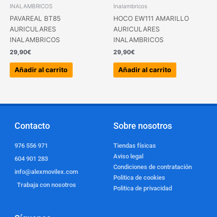
INALAMBRICOS
Inalambricos
PAVAREAL BT85
HOCO EW111 AMARILLO
AURICULARES
AURICULARES
INALAMBRICOS
INALAMBRICOS
29,90
€
29,90
€
Añadir al carrito
Añadir al carrito
Contacto
Sobre nosotros
976 556 971
Tiendas físicas
Aviso legal
604 901 283
Condiciones de contratación
info@alexmovilex.com
Politica de cookies
Trabaja con nosotros
Politica de privacidad