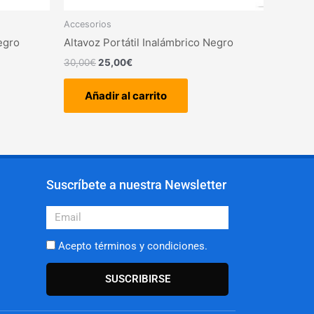
Accesorios
egro
Altavoz Portátil Inalámbrico Negro
30,00
€
25,00
€
Añadir al carrito
Suscríbete a nuestra Newsletter
Email
Acepto términos y condiciones.
SUSCRIBIRSE