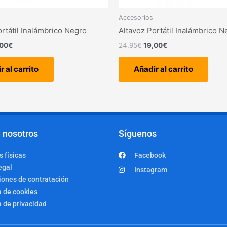
Accesorios
ortátil Inalámbrico Negro
Altavoz Portátil Inalámbrico N
,00
€
24,95
€
19,00
€
r al carrito
Añadir al carrito
 nosotros
Síguenos
 físicas
Facebook
egal
Instagram
iones de contratación
a de cookies
a de privacidad