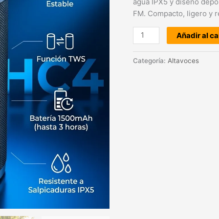
agua IPX5 y diseño depo
FM. Compacto, ligero y re
Añadir al ca
Categoría:
Altavoces