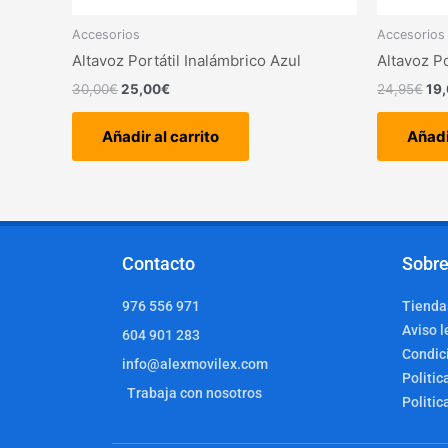
Accesorios
Accesorios
Altavoz Portátil Inalámbrico Azul
Altavoz P
30,00
€
25,00
€
24,95
€
19
Añadir al carrito
Añadi
Contacto
Sobre
976 556 971
Tiendas
Aviso l
604 901 283
Condic
info@alexmovilex.com
Politic
Trabaja con nosotros
Politic