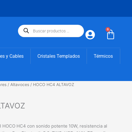
Búsqueda
de
0
Carri
productos
es y Cables
Cristales Templados
Térmicos
l
ares
/
Altavoces
/ HOCO HC4 ALTAVOZ
recio
ctual
LTAVOZ
s:
9,90€.
il HOCO HC4 con sonido potente 10W, resistencia al