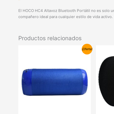
El HOCO HC4 Altavoz Bluetooth Portátil no es solo un 
compañero ideal para cualquier estilo de vida activo. 
Productos relacionados
El
El
El
¡Oferta!
precio
precio
pre
original
actual
ori
era:
es:
era
30,00€.
25,00€.
24,