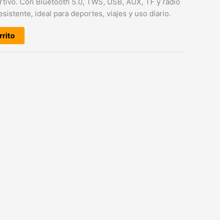
rtivo. Con Bluetooth 5.0, TWS, USB, AUX, TF y radio
sistente, ideal para deportes, viajes y uso diario.
rrito