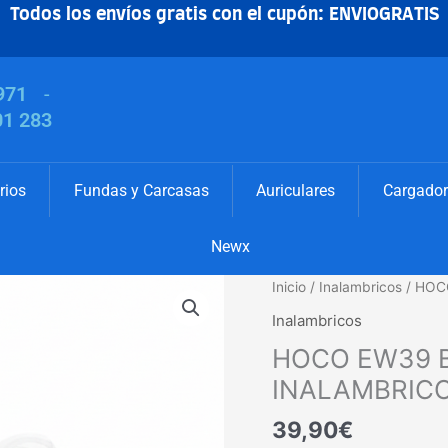
Todos los envíos gratis con el cupón: ENVIOGRATIS
971
-
01 283
rios
Fundas y Carcasas
Auriculares
Cargador
Newx
HOCO
Inicio
/
Inalambricos
/ HOC
EW39
Inalambricos
BL
HOCO EW39 
AURICULARES
INALAMBRICOS
INALAMBRIC
cantidad
39,90
€