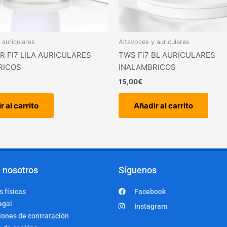
 auriculares
Altavoces y auriculares
R FI7 LILA AURICULARES
TWS Fi7 BL AURICULARES
RICOS
INALAMBRICOS
15,00
€
r al carrito
Añadir al carrito
 nosotros
Síguenos
 físicas
Facebook
egal
Instagram
iones de contratación