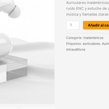
Auriculares inalámbrico
ruido ENC y estuche de c
música y llamadas claras
Añadir al ca
Categoría:
Inalambricos
Etiquetas:
auriculares
,
Auri
intrauditivos