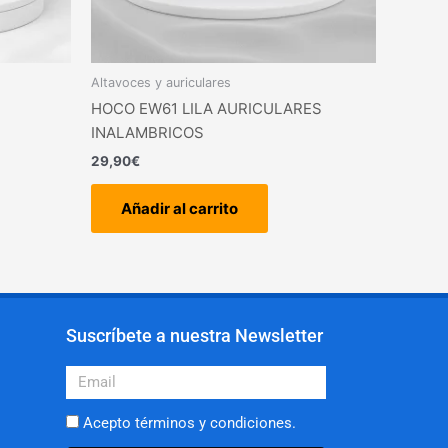
Altavoces y auriculares
HOCO EW61 LILA AURICULARES
INALAMBRICOS
29,90
€
Añadir al carrito
Suscríbete a nuestra Newsletter
Email
Acepto términos y condiciones.