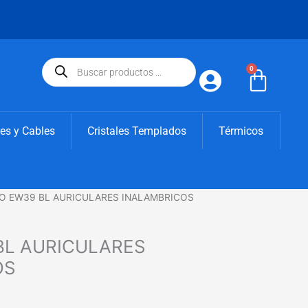
Búsqueda
de
0
Carri
productos
es y Cables
Cristales Templados
Térmicos
O EW39 BL AURICULARES INALAMBRICOS
BL AURICULARES
OS