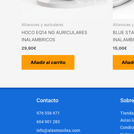
Altavoces y auriculares
Altavoces y
HOCO EQ14 NG AURICULARES
BLUE STA
INALAMBRICOS
INALAMB
29,90
€
15,00
€
Añadir al carrito
Añadi
Contacto
Sobre
976 556 971
Tiendas
Aviso l
604 901 283
Condic
info@alexmovilex.com