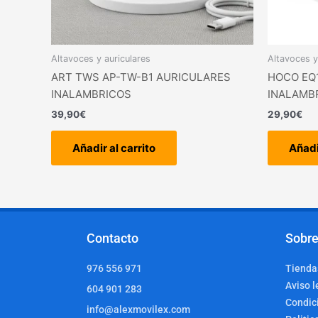
Altavoces y auriculares
Altavoces y
ART TWS AP-TW-B1 AURICULARES
HOCO EQ
INALAMBRICOS
INALAMB
39,90
€
29,90
€
Añadir al carrito
Añadi
Contacto
Sobre
976 556 971
Tiendas
Aviso l
604 901 283
Condic
info@alexmovilex.com