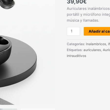
39,90
€
Auriculares inalámbrico
portátil y micrófono int
música y llamadas.
Añadir al ca
Categorías:
Inalambricos
,
Etiquetas:
auriculares
,
Auri
intrauditivos