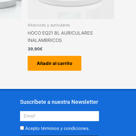
Altavoces y auriculares
HOCO EQ21 BL AURICULARES
INALAMBRICOS
39,90
€
Añadir al carrito
Suscríbete a nuestra Newsletter
Email
Acepto términos y condiciones.