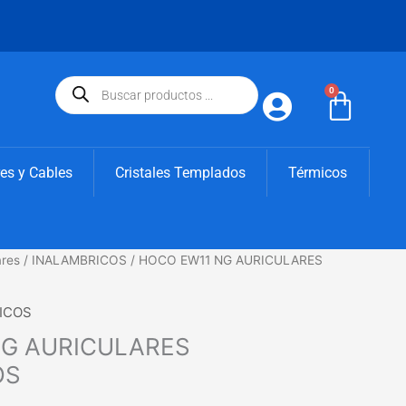
Búsqueda
de
0
Carri
productos
es y Cables
Cristales Templados
Térmicos
ares
/
INALAMBRICOS
/ HOCO EW11 NG AURICULARES
ICOS
NG AURICULARES
OS