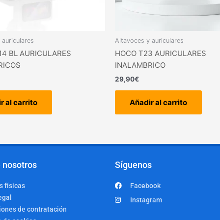
 auriculares
Altavoces y auriculares
14 BL AURICULARES
HOCO T23 AURICULARES
RICOS
INALAMBRICO
29,90
€
r al carrito
Añadir al carrito
 nosotros
Síguenos
 físicas
Facebook
egal
Instagram
iones de contratación