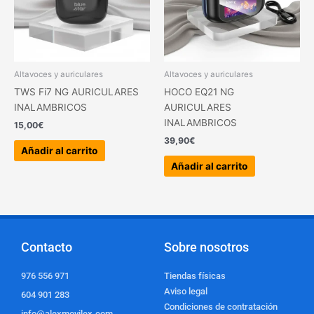
Altavoces y auriculares
Altavoces y auriculares
TWS Fi7 NG AURICULARES
HOCO EQ21 NG
INALAMBRICOS
AURICULARES
INALAMBRICOS
15,00
€
39,90
€
Añadir al carrito
Añadir al carrito
Contacto
Sobre nosotros
976 556 971
Tiendas físicas
Aviso legal
604 901 283
Condiciones de contratación
info@alexmovilex.com