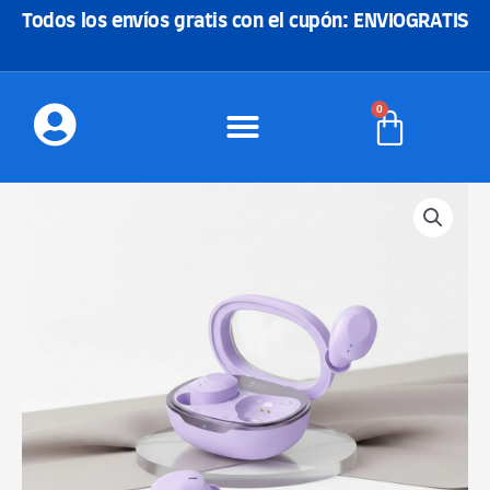
Ir
Todos los envíos gratis con el cupón: ENVIOGRATIS
al
contenido
0
Carrito
HOCO
EQ3
LILA
AURICULARES
INALAMBRICOS
cantidad