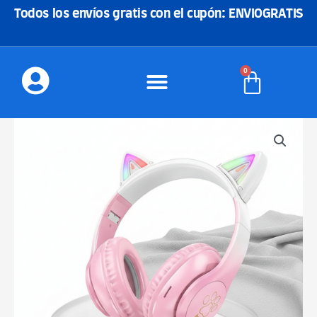
Ir
Todos los envíos gratis con el cupón: ENVIOGRATIS
al
contenido
0
Carrito
HOCO
CAT
EAR
W42
AURICULARES
INALAMBRICOS
cantidad