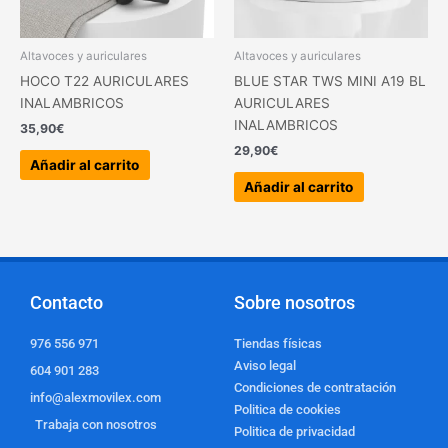
Altavoces y auriculares
Altavoces y auriculares
HOCO T22 AURICULARES
BLUE STAR TWS MINI A19 BL
INALAMBRICOS
AURICULARES
INALAMBRICOS
35,90
€
29,90
€
Añadir al carrito
Añadir al carrito
Contacto
Sobre nosotros
976 556 971
Tiendas físicas
Aviso legal
604 901 283
Condiciones de contratación
info@alexmovilex.com
Politica de cookies
Trabaja con nosotros
Politica de privacidad