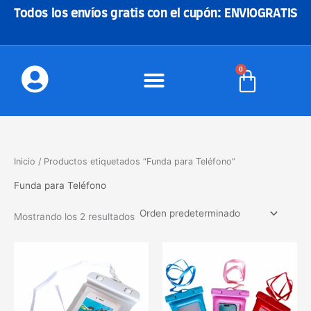
Ir
Todos los envíos gratis con el cupón: ENVIOGRATIS
al
contenido
0
Carrito
Inicio
/ Productos etiquetados “Funda para Teléfono”
Funda para Teléfono
Mostrando los 2 resultados
Este
produc
tiene
múltipl
variant