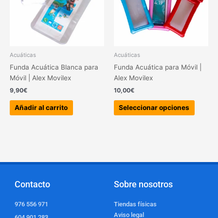
Las
opcion
se
pueden
elegir
Acuáticas
Acuáticas
en
Funda Acuática Blanca para
Funda Acuática para Móvil |
la
Móvil | Alex Movilex
Alex Movilex
página
9,90
€
10,00
€
de
produc
Añadir al carrito
Seleccionar opciones
Contacto
Sobre nosotros
976 556 971
Tiendas físicas
Aviso legal
604 901 283