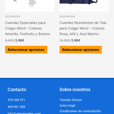
se
se
pueden
pueden
elegir
elegir
Accesorios
Accesorios
en
en
Cuerdas Especiales para
Cuerdas Resistentes de Tela
la
la
Colgar Móvil – Colores
para Colgar Móvil – Colores
página
página
Amarillo, Fosforito y Butano
Rosa, Añil y Azul Marino
de
de
5,90
€
3,99
€
12,00
€
3,99
€
producto
produc
Seleccionar opciones
Seleccionar opciones
Contacto
Sobre nosotros
976 556 971
Tiendas físicas
Aviso legal
604 901 283
Condiciones de contratación
info@alexmovilex.com