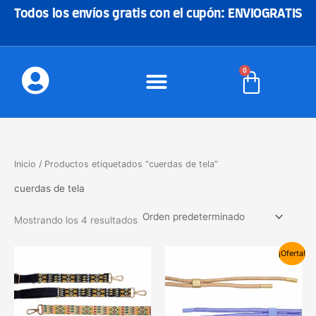
Ir
Todos los envíos gratis con el cupón: ENVIOGRATIS
al
contenido
0
Carrito
Inicio
/ Productos etiquetados “cuerdas de tela”
cuerdas de tela
Mostrando los 4 resultados
El
El
Este
Este
¡Oferta!
precio
precio
producto
produc
original
actual
tiene
tiene
era:
es:
7,00€.
3,99€.
múltiples
múltipl
variantes.
variant