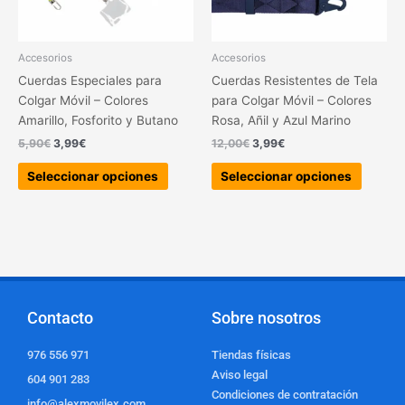
se
se
pueden
pueden
elegir
elegir
Accesorios
Accesorios
en
en
Cuerdas Especiales para
Cuerdas Resistentes de Tela
la
la
Colgar Móvil – Colores
para Colgar Móvil – Colores
página
página
Amarillo, Fosforito y Butano
Rosa, Añil y Azul Marino
de
de
5,90
€
3,99
€
12,00
€
3,99
€
producto
produc
Seleccionar opciones
Seleccionar opciones
Contacto
Sobre nosotros
976 556 971
Tiendas físicas
Aviso legal
604 901 283
Condiciones de contratación
info@alexmovilex.com