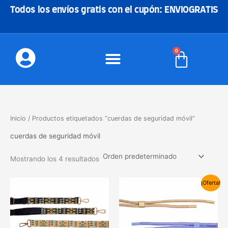
Ir
Todos los envíos gratis con el cupón: ENVIOGRATIS
al
contenido
0
Carrito
Inicio
/ Productos etiquetados “cuerdas de seguridad móvil”
cuerdas de seguridad móvil
Mostrando los 4 resultados
El
El
Este
Este
¡Oferta!
precio
precio
producto
produc
original
actual
tiene
tiene
era:
es:
7,00€.
3,99€.
múltiples
múltipl
variantes.
variant