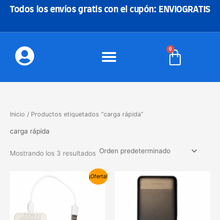
Ir
Todos los envíos gratis con el cupón: ENVIOGRATIS
al
contenido
0
Carrito
Inicio
/ Productos etiquetados “carga rápida”
carga rápida
Mostrando los 3 resultados
El
El
¡Oferta!
precio
precio
original
actual
era:
es:
39,00€.
34,99€.