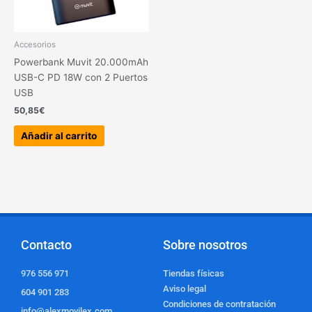
Accesorios
Powerbank Muvit 20.000mAh
USB-C PD 18W con 2 Puertos
USB
50,85
€
Añadir al carrito
Contacto
Sobre nosotros
976 556 971
Tiendas físicas
Aviso legal
604 901 283
Condiciones de contratación
info@alexmovilex.com