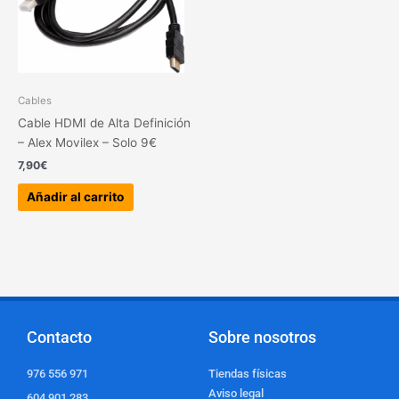
Cables
Cable HDMI de Alta Definición
– Alex Movilex – Solo 9€
7,90
€
Añadir al carrito
Contacto
Sobre nosotros
976 556 971
Tiendas físicas
Aviso legal
604 901 283