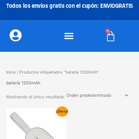
Ir
Todos los envíos gratis con el cupón: ENVIOGRATIS
al
contenido
0
Carrito
Inicio
/ Productos etiquetados “batería 1200mAh”
batería 1200mAh
Mostrando el único resultado
El
El
¡Oferta!
precio
precio
original
actual
era:
es:
25,00€.
19,90€.