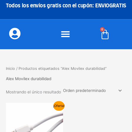
Ir
Todos los envíos gratis con el cupón: ENVIOGRATIS
al
contenido
0
Carrito
Inicio
/ Productos etiquetados “Alex Movilex durabilidad”
Alex Movilex durabilidad
Mostrando el único resultado
El
El
¡Oferta!
precio
precio
original
actual
era:
es:
15,00€.
10,90€.