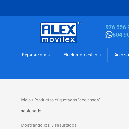
Ir
al
contenido
976 556 
604 9
Reparaciones
Electrodomesticos
Acceso
Inicio
/ Productos etiquetados “acolchada”
acolchada
Mostrando los 3 resultados