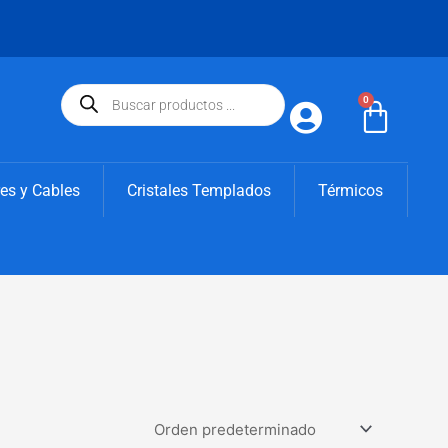
Búsqueda
de
0
Carri
productos
es y Cables
Cristales Templados
Térmicos